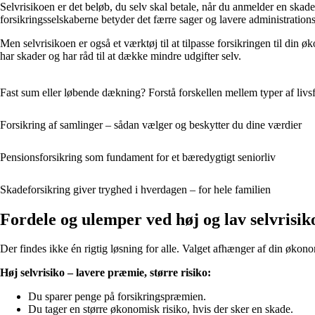
Selvrisikoen er det beløb, du selv skal betale, når du anmelder en skad
forsikringsselskaberne betyder det færre sager og lavere administratio
Men selvrisikoen er også et værktøj til at tilpasse forsikringen til din ø
har skader og har råd til at dække mindre udgifter selv.
Fast sum eller løbende dækning? Forstå forskellen mellem typer af livs
Forsikring af samlinger – sådan vælger og beskytter du dine værdier
Pensionsforsikring som fundament for et bæredygtigt seniorliv
Skadeforsikring giver tryghed i hverdagen – for hele familien
Fordele og ulemper ved høj og lav selvrisik
Der findes ikke én rigtig løsning for alle. Valget afhænger af din økono
Høj selvrisiko – lavere præmie, større risiko:
Du sparer penge på forsikringspræmien.
Du tager en større økonomisk risiko, hvis der sker en skade.