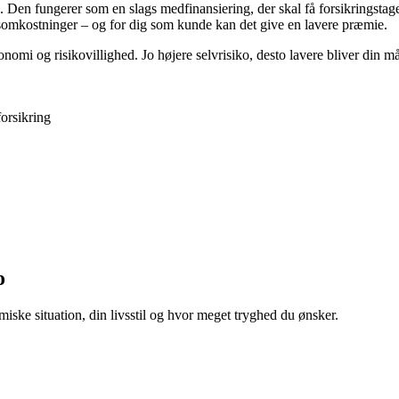
e. Den fungerer som en slags medfinansiering, der skal få forsikringsta
nsomkostninger – og for dig som kunde kan det give en lavere præmie.
konomi og risikovillighed. Jo højere selvrisiko, desto lavere bliver din m
forsikring
o
miske situation, din livsstil og hvor meget tryghed du ønsker.