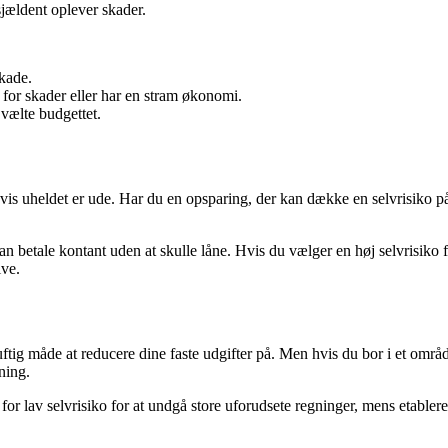
jældent oplever skader.
skade.
 for skader eller har en stram økonomi.
 vælte budgettet.
hvis uheldet er ude. Har du en opsparing, der kan dække en selvrisiko p
n betale kontant uden at skulle låne. Hvis du vælger en høj selvrisiko f
ive.
uftig måde at reducere dine faste udgifter på. Men hvis du bor i et omr
ning.
r lav selvrisiko for at undgå store uforudsete regninger, mens etablere