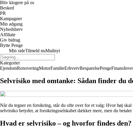
Bliv klogere på os
Besked
PR
Kampagner
Min adgang
Nyhedsbrev
Affiliate
Giv bidrag
Bytte Penge
Min side
Tilmeld nu
Mailnyt
Kategorier
Ejendom
Renovering
Motor
Familie
Erhverv
Besparelse
Penge
Finans
Inve
Selvrisiko med omtanke: Sådan finder du d
Når du tegner en forsikring, står du ofte over for et valg: Hvor høj sk
selvrisiko betyder, at forsikringsselskabet dækker mere, men du betaler
Hvad er selvrisiko – og hvorfor findes den?