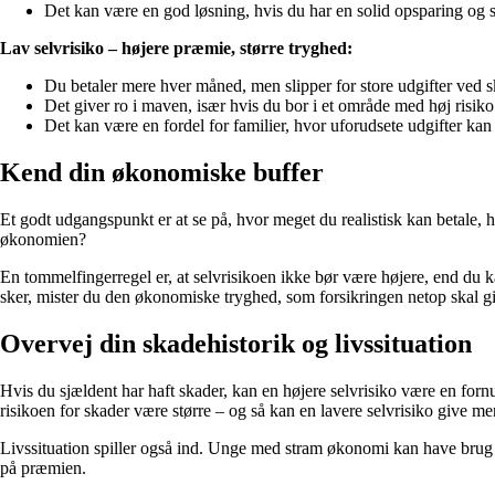
Det kan være en god løsning, hvis du har en solid opsparing og s
Lav selvrisiko – højere præmie, større tryghed:
Du betaler mere hver måned, men slipper for store udgifter ved 
Det giver ro i maven, især hvis du bor i et område med høj risiko
Det kan være en fordel for familier, hvor uforudsete udgifter kan
Kend din økonomiske buffer
Et godt udgangspunkt er at se på, hvor meget du realistisk kan betale, 
økonomien?
En tommelfingerregel er, at selvrisikoen ikke bør være højere, end du ka
sker, mister du den økonomiske tryghed, som forsikringen netop skal g
Overvej din skadehistorik og livssituation
Hvis du sjældent har haft skader, kan en højere selvrisiko være en forn
risikoen for skader være større – og så kan en lavere selvrisiko give me
Livssituation spiller også ind. Unge med stram økonomi kan have brug fo
på præmien.