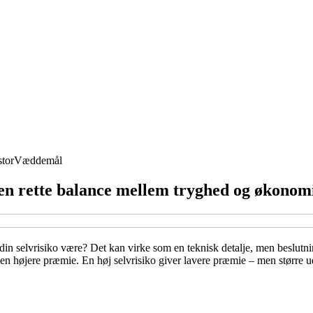
stor
Væddemål
en rette balance mellem tryghed og økonom
al din selvrisiko være? Det kan virke som en teknisk detalje, men beslut
 en højere præmie. En høj selvrisiko giver lavere præmie – men større ud