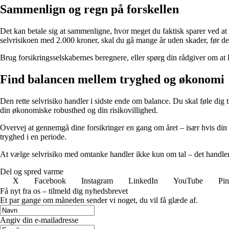
Sammenlign og regn på forskellen
Det kan betale sig at sammenligne, hvor meget du faktisk sparer ved a
selvrisikoen med 2.000 kroner, skal du gå mange år uden skader, før det
Brug forsikringsselskabernes beregnere, eller spørg din rådgiver om at l
Find balancen mellem tryghed og økonomi
Den rette selvrisiko handler i sidste ende om balance. Du skal føle dig 
din økonomiske robusthed og din risikovillighed.
Overvej at gennemgå dine forsikringer en gang om året – især hvis din ø
tryghed i en periode.
At vælge selvrisiko med omtanke handler ikke kun om tal – det handler 
Del og spred varme
X
Facebook
Instagram
LinkedIn
YouTube
Pin
Få nyt fra os – tilmeld dig nyhedsbrevet
Et par gange om måneden sender vi noget, du vil få glæde af.
Angiv din e-mailadresse