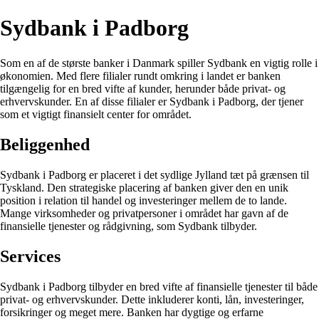
Sydbank i Padborg
Som en af de største banker i Danmark spiller Sydbank en vigtig rolle i
økonomien. Med flere filialer rundt omkring i landet er banken
tilgængelig for en bred vifte af kunder, herunder både privat- og
erhvervskunder. En af disse filialer er Sydbank i Padborg, der tjener
som et vigtigt finansielt center for området.
Beliggenhed
Sydbank i Padborg er placeret i det sydlige Jylland tæt på grænsen til
Tyskland. Den strategiske placering af banken giver den en unik
position i relation til handel og investeringer mellem de to lande.
Mange virksomheder og privatpersoner i området har gavn af de
finansielle tjenester og rådgivning, som Sydbank tilbyder.
Services
Sydbank i Padborg tilbyder en bred vifte af finansielle tjenester til både
privat- og erhvervskunder. Dette inkluderer konti, lån, investeringer,
forsikringer og meget mere. Banken har dygtige og erfarne