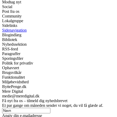
Modtag nyt
Social
Post fra os
Community
Lokalgruppe
Sidelinks
Sidenavigation
Blogindlæg
Bibliotek
Nyhedssektion
RSS-feed
Paragraffer
Sporingsfiler
Politik for privatliv
Ophavsret
Brugsvilkår
Funktionalitet
Miljøbevidsthed
ByttePenge.dk
Mere Digital
medie@meredigital.dk
Få nyt fra os – tilmeld dig nyhedsbrevet
Et par gange om måneden sender vi noget, du vil få glæde af.
Angiv din e-mailadresse