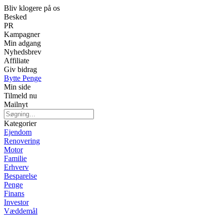
Bliv klogere på os
Besked
PR
Kampagner
Min adgang
Nyhedsbrev
Affiliate
Giv bidrag
Bytte Penge
Min side
Tilmeld nu
Mailnyt
Kategorier
Ejendom
Renovering
Motor
Familie
Erhverv
Besparelse
Penge
Finans
Investor
Væddemål