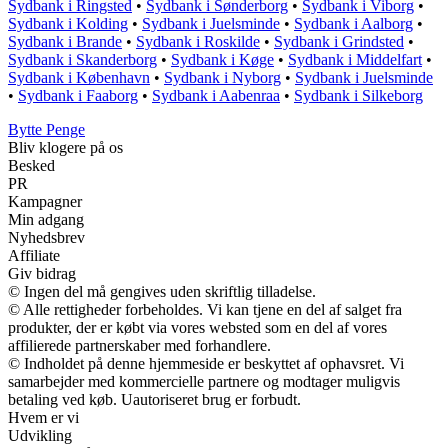
Sydbank i Ringsted
•
Sydbank i Sønderborg
•
Sydbank i Viborg
•
Sydbank i Kolding
•
Sydbank i Juelsminde
•
Sydbank i Aalborg
•
Sydbank i Brande
•
Sydbank i Roskilde
•
Sydbank i Grindsted
•
Sydbank i Skanderborg
•
Sydbank i Køge
•
Sydbank i Middelfart
•
Sydbank i København
•
Sydbank i Nyborg
•
Sydbank i Juelsminde
•
Sydbank i Faaborg
•
Sydbank i Aabenraa
•
Sydbank i Silkeborg
Bytte Penge
Bliv klogere på os
Besked
PR
Kampagner
Min adgang
Nyhedsbrev
Affiliate
Giv bidrag
© Ingen del må gengives uden skriftlig tilladelse.
© Alle rettigheder forbeholdes. Vi kan tjene en del af salget fra
produkter, der er købt via vores websted som en del af vores
affilierede partnerskaber med forhandlere.
© Indholdet på denne hjemmeside er beskyttet af ophavsret. Vi
samarbejder med kommercielle partnere og modtager muligvis
betaling ved køb. Uautoriseret brug er forbudt.
Hvem er vi
Udvikling